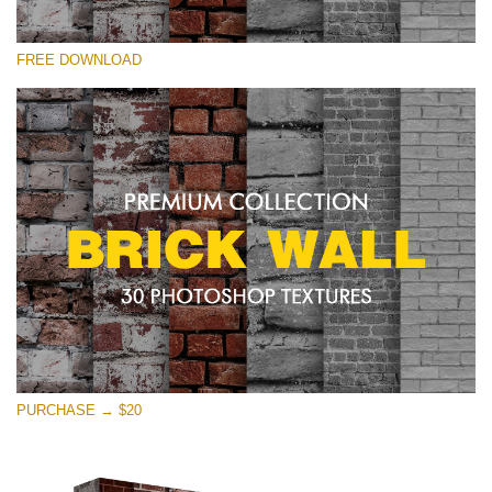
Por favor seleccione
FREE DOWNLOAD
Free Photoshop Texture #29 Small 800*533px
Brick Wall
(30 Textures)
Large 6000*4000px
Entire Collection
(1783 Overlays)
Large 6000*4000px
Descarga gratis
PURCHASE → $20