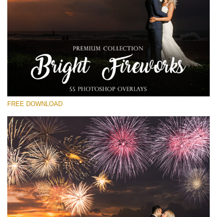
Por favor seleccione
Free Fireworks Overlay #23
Small 800*533px
Bright Fireworks
(55 Overlays)
FREE DOWNLOAD
Large 6000*4000px
Luxury Wedding
(373 Overlays)
Large 6000*4000px
Entire Collection
(1783 Overlays)
Large 6000*4000px