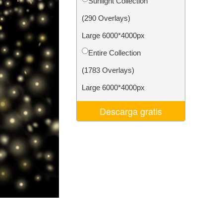
Sunlight Collection
 de IA
Video Editing Services
(290 Overlays)
Large 6000*4000px
Entire Collection
(1783 Overlays)
Large 6000*4000px
Descarga gratis