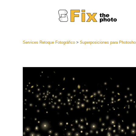
Services Retoque Fotográfico
>
Superposiciones para Photosho
Preestabl
Lightroo
Servicios de
Coleccion
preajuste
Ajustes p
mejor ofe
Colección
Servicios d