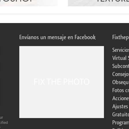
Envíanos un mensaje en Facebook
Fixthe
Servicio
Virtual 
Subcont
Consejo
Obsequi
Fotos c
Accione
Ajustes
Gratuit
ur
Program
ified
r