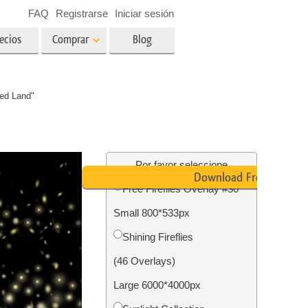
FAQ
Registrarse
Iniciar sesión
ecios
Comprar
Blog
es
Video
ed Land"
LUT profesionales
Superposiciones de video
ográfico
Servicios de edición de fotos
inmobiliarias
ín
Por favor seleccione
Download Free
Free Fireflies Overlay #30
ños
Small 800*533px
ión de
Servicios de restauración de
Shining Fireflies
fotografías
(46 Overlays)
Large 6000*4000px