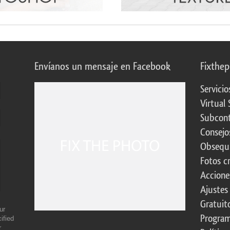
Envíanos un mensaje en Facebook
Fixthe
Servicio
Virtual 
Subcont
Consejo
Obsequi
Fotos c
Accione
Ajustes
Gratuit
ur
Program
ified
r