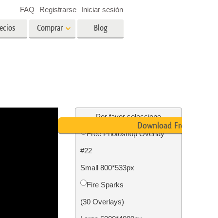
FAQ
Registrarse
Iniciar sesión
ecios
Comprar
Blog
es
Video
LUT profesionales
Superposiciones de video
ográfico
Servicios de edición de fotos
inmobiliarias
ín
Por favor seleccione
Download Free
Free Photoshop Overlay
ños
#22
ión de
Servicios de restauración de
Small 800*533px
fotografías
Fire Sparks
(30 Overlays)