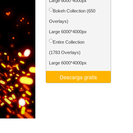
Large 6000*4000px
 de IA
Video Editing Services
Bokeh Collection (650
Overlays)
Large 6000*4000px
Entire Collection
(1783 Overlays)
Large 6000*4000px
Descarga gratis