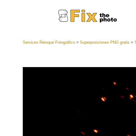
Services Retoque Fotográfico
>
Superposiciones PNG gratis
>
Preestabl
Lightroo
Servicios de
Coleccion
preajuste
Ajustes p
mejor ofe
Colección
Servicios d