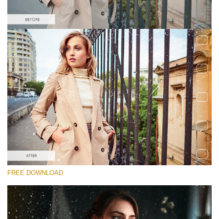
Por favor seleccione
Free Photoshop Overlay #1
Small 800*533px
Film Scratches
(30 Overlays)
Large 6000*4000px
FREE DOWNLOAD
Sky Boundless
(347 Overlays)
Large 6000*4000px