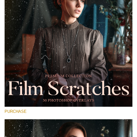
Entire Collection
(1783 Overlays)
Large 6000*4000px
Descarga gratis
PURCHASE