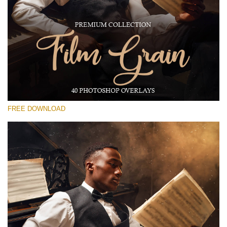
Por favor seleccione
Free Photoshop Overlay #17
Small 800*533px
Film Grain
(40 Overlays)
FREE DOWNLOAD
Large 6000*4000px
Grunge Collection
(252 Overlays)
Large 6000*4000px
Entire Collection
(1783 Overlays)
Large 6000*4000px