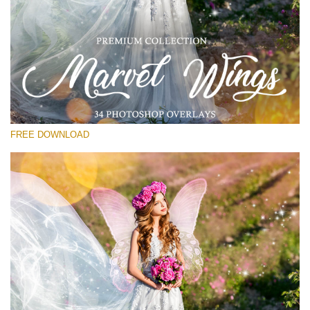
Por favor seleccione
Free Wings Overlay #16
Small 800*533px
Marvel Wings
(34 Overlays)
FREE DOWNLOAD
Large 4000*5000px
Luxury Wedding
(373 Overlays)
Large 6000*4000px
Entire Collection
(1783 Overlays)
Large 6000*4000px