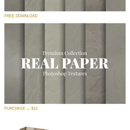
Por favor seleccione
FREE DOWNLOAD
Free Photoshop Overlay
Small 800*533px
Vintage Paper
(30 Overlays)
Large 6000*4000px
Entire Collection
(1783 Overlays)
Large 6000*4000px
Descarga gratis
PURCHASE → $13