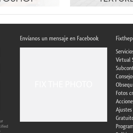
Envíanos un mensaje en Facebook
Fixthe
Servicio
Virtual 
Subcont
Consejo
Obsequi
Fotos c
Accione
Ajustes
Gratuit
ur
Program
ified
r