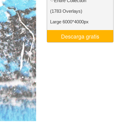
Entire Collection
 de IA
Video Editing Services
(1783 Overlays)
Large 6000*4000px
Descarga gratis