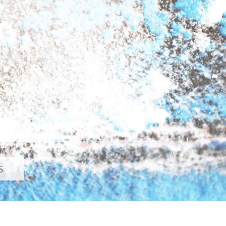
os de Retoque de
Servicios de Retoque de Joyas
Datos de Entrenamiento
Producto