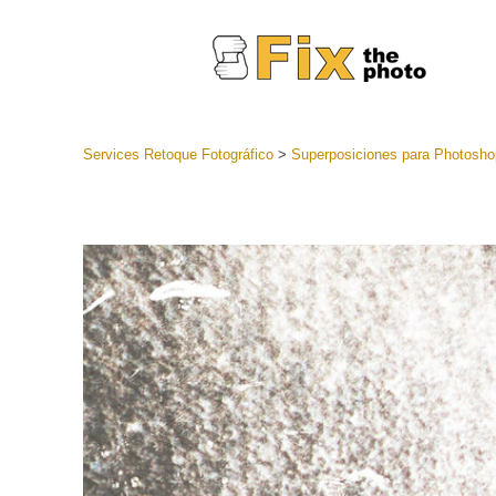
Services Retoque Fotográfico
>
Superposiciones para Photosho
Preestabl
Lightroo
Servicios de
Coleccion
preajuste
Ajustes p
mejor ofe
Colección
Servicios d