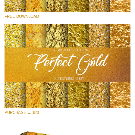
Por favor seleccione
FREE DOWNLOAD
Free Photoshop Overlay
Small 800*533px
Perfect Gold
(30 Textures)
Large 6000*4000px
Entire Collection
(1783 Overlays)
Large 6000*4000px
Descarga gratis
PURCHASE → $20