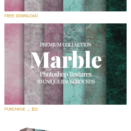
Por favor seleccione
FREE DOWNLOAD
Free Photoshop Overlay
Small 800*533px
Real Marble
(30 Textures)
Large 6000*4000px
Entire Collection
(1783 Overlays)
Large 6000*4000px
Descarga gratis
PURCHASE → $22