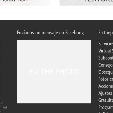
Envíanos un mensaje en Facebook
Fixthe
Servicio
Virtual 
Subcont
Consejo
Obsequi
Fotos c
Accione
Ajustes
Gratuit
ur
Program
ified
r