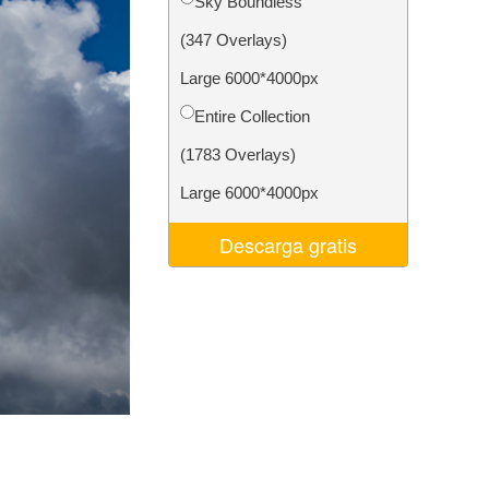
Sky Boundless
 de IA
Video Editing Services
(347 Overlays)
Large 6000*4000px
Entire Collection
(1783 Overlays)
Large 6000*4000px
Descarga gratis