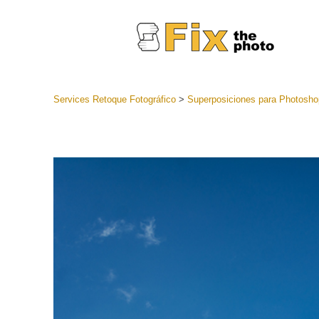
Services Retoque Fotográfico
>
Superposiciones para Photosho
Preestabl
Lightroo
Servicios de
Coleccion
preajuste
Ajustes p
mejor ofe
Colección
Servicios d