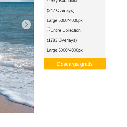
Sky Boundless
 de IA
Video Editing Services
(347 Overlays)
Large 6000*4000px
Entire Collection
(1783 Overlays)
Large 6000*4000px
Descarga gratis