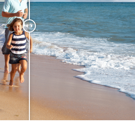
os de Retoque de
Servicios de Retoque de Joyas
Datos de Entrenamiento
Producto