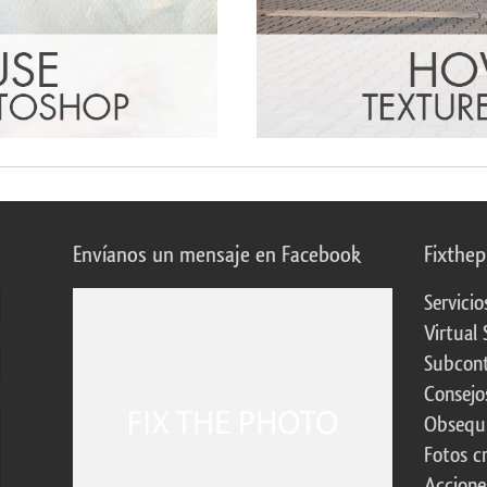
Envíanos un mensaje en Facebook
Fixthe
Servicio
Virtual 
Subcont
Consejo
Obsequi
Fotos c
Accione