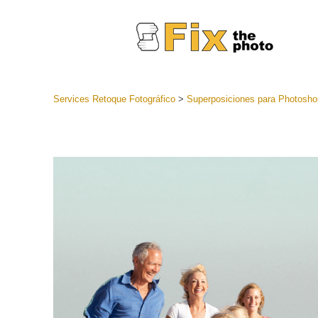
Services Retoque Fotográfico
>
Superposiciones para Photosho
Preestabl
Lightroo
Servicios de
Coleccion
preajuste
Ajustes p
mejor ofe
Colección
Servicios d