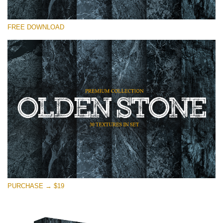
Por favor seleccione
FREE DOWNLOAD
Free Photoshop Overlay
Small 800*533px
Olden Stone
(30 Textures)
Large 6000*4000px
Entire Collection
(1783 Overlays)
Large 6000*4000px
Descarga gratis
PURCHASE → $19