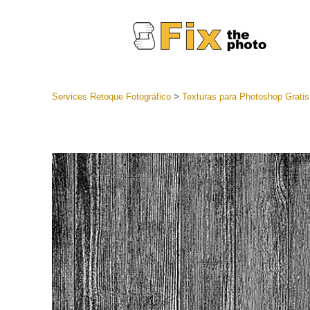
Services Retoque Fotográfico
>
Texturas para Photoshop Gratis
Preestabl
Lightroo
Servicios de
Coleccion
preajuste
Ajustes p
mejor ofe
Colección
Servicios d