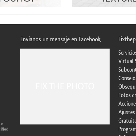
Envíanos un mensaje en Facebook
Fixthe
Servicio
Virtual 
Subcont
Consejo
Obsequi
Fotos c
Accione
Ajustes
Gratuit
ur
Program
ified
r