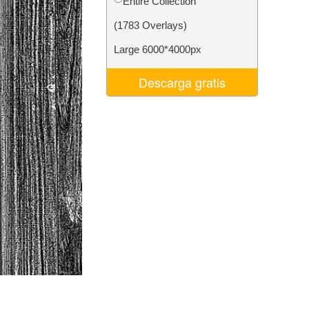
Entire Collection
 de IA
Video Editing Services
(1783 Overlays)
Large 6000*4000px
Descarga gratis