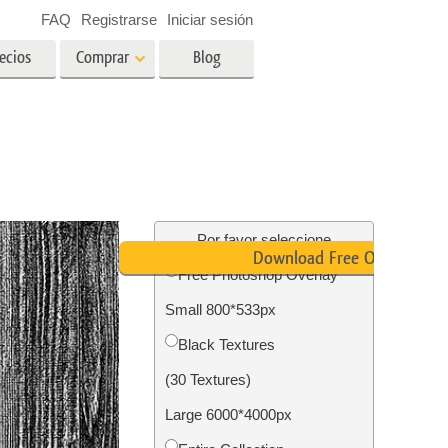
FAQ
Registrarse
Iniciar sesión
ecios
Comprar
Blog
es
Video
LUT profesionales
Superposiciones de video
ográfico
Servicios de edición de fotos
inmobiliarias
ín
Por favor seleccione
Download Free Overlay
Free Photoshop Overlay
ños
Small 800*533px
ión de
Servicios de restauración de
Black Textures
fotografías
(30 Textures)
Large 6000*4000px