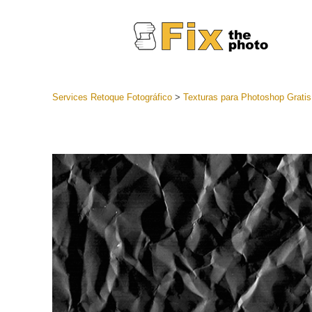
Services Retoque Fotográfico
>
Texturas para Photoshop Gratis
Preestabl
Lightroo
Servicios de
Coleccion
preajuste
Ajustes p
mejor ofe
Colección
Servicios d