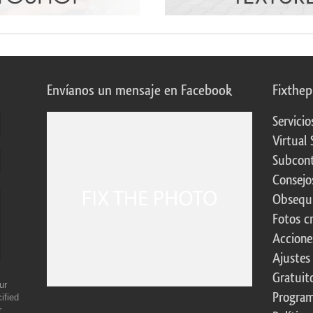
Envíanos un mensaje en Facebook
Fixthe
Servicio
Virtual 
Subcont
Consejo
Obsequi
Fotos c
Accione
Ajustes
Gratuit
ur
Program
ified
r