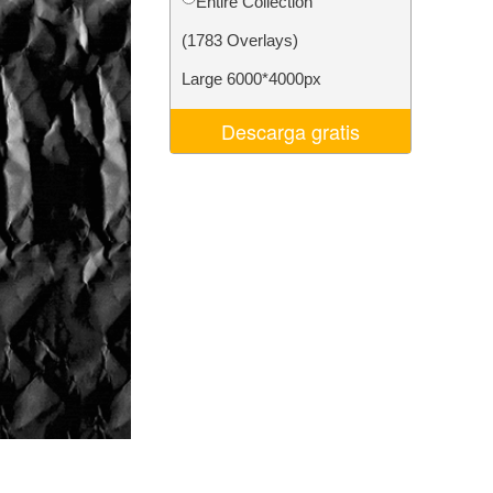
Entire Collection
 de IA
Video Editing Services
(1783 Overlays)
Large 6000*4000px
Descarga gratis