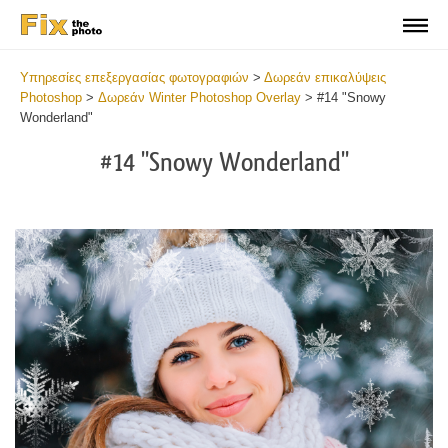
Υπηρεσίες επεξεργασίας φωτογραφιών
>
Δωρεάν επικαλύψεις
Photoshop
>
Δωρεάν Winter Photoshop Overlay
>
#14 "Snowy
Wonderland"
#14 "Snowy Wonderland"
Do
Fr