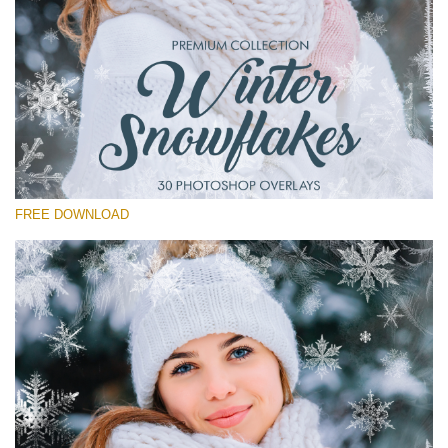
Please select
Free Winter Overlay #14
Small 800*533px
Winter Snowflakes
(30 Overlays)
FREE DOWNLOAD
Large 6000*4000px
Light Sparkling
(740 Overlays)
Large 6000*4000px
Entire Collection
(1783 Overlays)
Large 6000*4000px