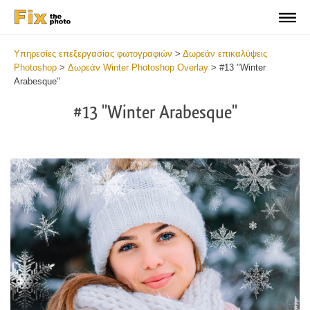
Υπηρεσίες επεξεργασίας φωτογραφιών
>
Δωρεάν επικαλύψεις
Photoshop
>
Δωρεάν Winter Photoshop Overlay
>
#13 "Winter
Arabesque"
#13 "Winter Arabesque"
Do
Fr