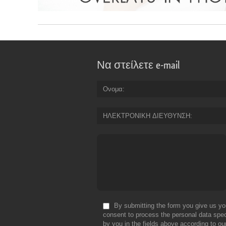
Να στείλετε e-mail
Ονομα
ΗΛΕΚΤΡΟΝΙΚΗ ΔΙΕΥΘΥΝΣΗ
By submitting the form you give us yo
consent to process the personal data spec
by you in the fields above according to ou