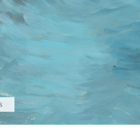
εξεργασία
Επεξεργασία
Δεδομένα Εκπαίδευ
φιών προϊόντος
φωτογραφιών
κοσμημάτων