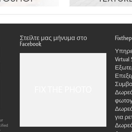
Στείλτε μας μήνυμα στο
Fixthe
Facebook
Υπηρε
Virtual 
Εξωτε
Επεξε
Συμβο
Δωρεά
φωτο
Δωρεά
για ρε
ur
Δωρεάν
ified
r