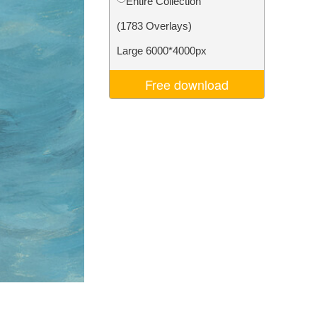
Entire Collection
σης AI
Video Editing Services
(1783 Overlays)
Large 6000*4000px
Free download