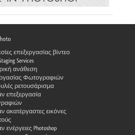
photo
σίες επεξεργασίας βίντεο
Staging Services
ρική ανάθεση
ργασίας Φωτογραφιών
υλές ρετουσάρισμα
ν επεξεργασία
γραφιών
ν ακατέργαστες εικόνες
τούς
 ενέργειες Photoshop