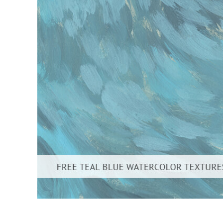
Επ
φωτογρα