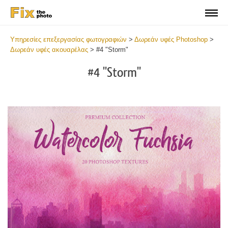
Υπηρεσίες επεξεργασίας φωτογραφιών
>
Δωρεάν υφές Photoshop
>
Δωρεάν υφές ακουαρέλας
>
#4 "Storm"
#4 "Storm"
Do
Fr
Ov