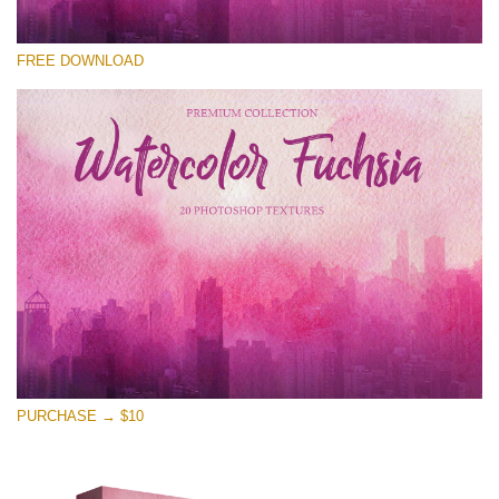
Please select
FREE DOWNLOAD
Free Photoshop Overlay
Small 800*533px
Watercolor Fuchsia
(20 Overlays)
Large 6000*4000px
Entire Collection
(1783 Overlays)
Large 6000*4000px
Free download
PURCHASE → $10