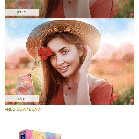
Please select
Free Photoshop Overlay #5
Small 800*448px
Lightcoral Watercolar
(33 Overlays)
Large 6000*4000px
FREE DOWNLOAD
Fairy Tale (344 Overlays)
Large 6000*4000px
Entire Collection