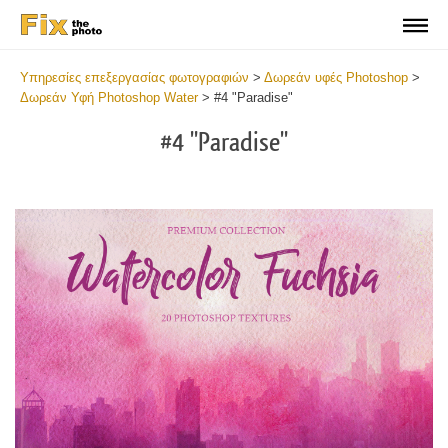
Υπηρεσίες επεξεργασίας φωτογραφιών
>
Δωρεάν υφές Photoshop
>
Δωρεάν Υφή Photoshop Water
>
#4 "Paradise"
#4 "Paradise"
Do
Fr
Ov