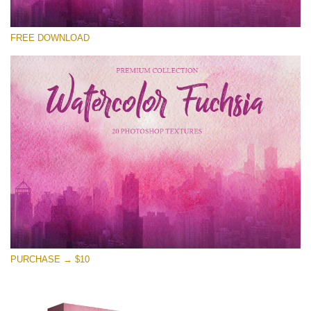
Please select
FREE DOWNLOAD
Free Photoshop Overlay
Small 800*533px
Watercolor Fuchsia
(20 Textures)
Large 6000*4000px
Entire Collection
(1783 Overlays)
Large 6000*4000px
Free download
PURCHASE → $10