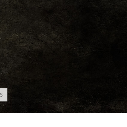
εξεργασία
Επεξεργασία
Δεδομένα Εκπαίδευ
φιών προϊόντος
φωτογραφιών
κοσμημάτων