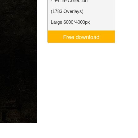
Entire Collection
σης AI
Video Editing Services
(1783 Overlays)
Large 6000*4000px
Free download