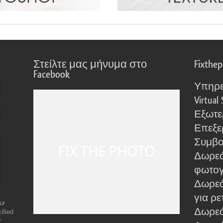
Στείλτε μας μήνυμα στο
Fixthe
Facebook
Υπηρε
Virtual 
Εξωτε
Επεξε
Συμβο
Δωρεά
φωτο
Δωρεά
για ρε
ur
Δωρεάν
ified
r