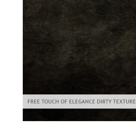
Επ
φωτογρα