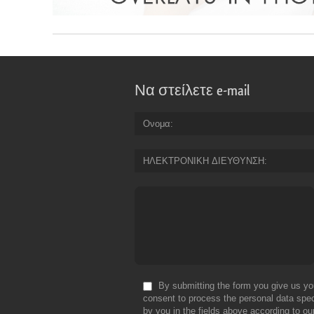
Να στείλετε e-mail
Ονομα
ΗΛΕΚΤΡΟΝΙΚΗ ΔΙΕΥΘΥΝΣΗ
By submitting the form you give us yo
consent to process the personal data spec
by you in the fields above according to ou