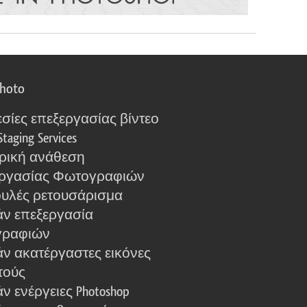
photo
σίες επεξεργασίας βίντεο
Staging Services
ρική ανάθεση
ργασίας Φωτογραφιών
υλές ρετουσάρισμα
ν επεξεργασία
γραφιών
ν ακατέργαστες εικόνες
τούς
 ενέργειες Photoshop