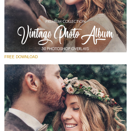
Please select
Free Vintage Overlay #25
Small 800*533px
Vintage Photo Album
(30 Overlays)
FREE DOWNLOAD
Large 6000*4000px
Sunlight Collection
(290 Overlays)
Large 6000*4000px
Entire Collection
(1783 Overlays)
Large 6000*4000px