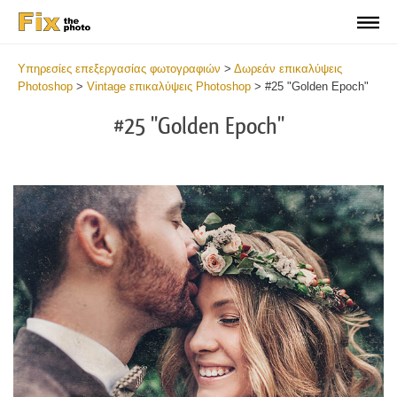
Υπηρεσίες επεξεργασίας φωτογραφιών
>
Δωρεάν επικαλύψεις
Photoshop
>
Vintage επικαλύψεις Photoshop
>
#25 "Golden Epoch"
#25 "Golden Epoch"
Do
Fr