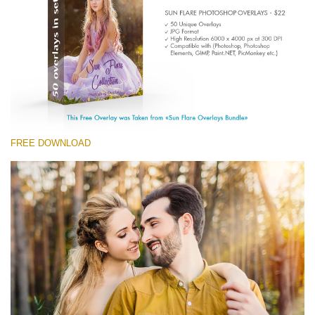
(1783 Overlays)
Large 6000*4000px
Free download
FREE DOWNLOAD