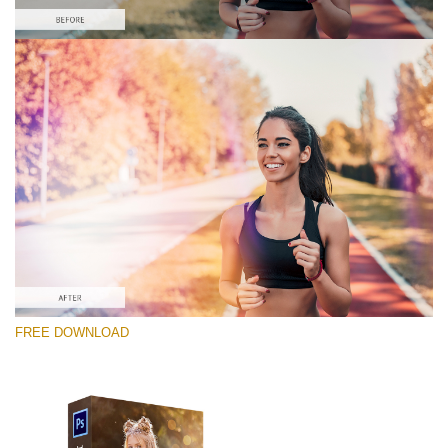
Please select
Free PNG Overlay #3
Small 800*533px
Sun Flares
(50 Overlays)
Large 6000*4000px
FREE DOWNLOAD
Bokeh Complete Collection (650 Overlays)
Large 6000*4000px
Entire Collection