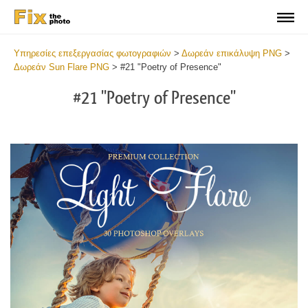
Υπηρεσίες επεξεργασίας φωτογραφιών
>
Δωρεάν επικάλυψη PNG
>
Δωρεάν Sun Flare PNG
>
#21 "Poetry of Presence"
#21 "Poetry of Presence"
Do
Fr