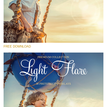
Please select
Free Photoshop Overlay #21
Small 800*533px
Light Flare
(30 Overlays)
FREE DOWNLOAD
Large 6000*4000px
4 Seasons (411 Overlays)
Large 6000*4000px
Entire Collection
(1783 Overlays)
Large 6000*4000px
Free download