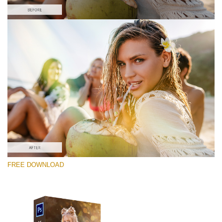
Please select
Free PNG Overlay #2
Small 800*533px
Sun Flares
(50 Overlays)
Large 6000*4000px
FREE DOWNLOAD
4 Seasons (411 Overlays)
Large 6000*4000px
Entire Collection