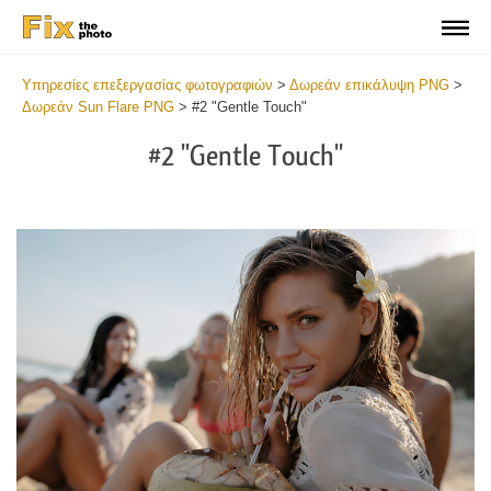
Υπηρεσίες επεξεργασίας φωτογραφιών
>
Δωρεάν επικάλυψη PNG
>
Δωρεάν Sun Flare PNG
>
#2 "Gentle Touch"
#2 "Gentle Touch"
Do
Fr
PN