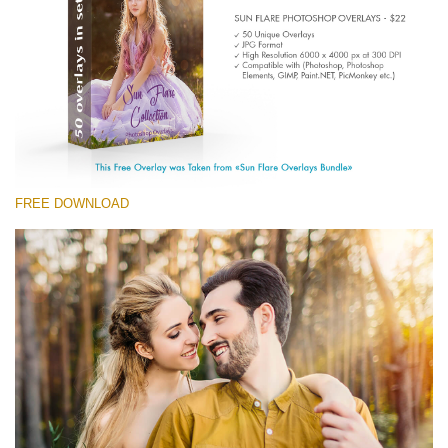
(1783 Overlays)
Large 6000*4000px
Free download
FREE DOWNLOAD