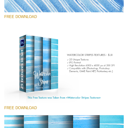
FREE DOWNLOAD
Please select
Free Photoshop Texture #6
Small 800*533px
Stripes Watercolor
(25 Textures)
Large 6000*4000px
Entire Collection
FREE DOWNLOAD
(1783 Overlays)
Large 6000*4000px