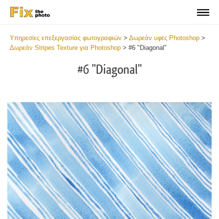
Υπηρεσίες επεξεργασίας φωτογραφιών
>
Δωρεάν υφές Photoshop
>
Δωρεάν Stripes Texture για Photoshop
>
#6 "Diagonal"
#6 "Diagonal"
Do
Fr
Te