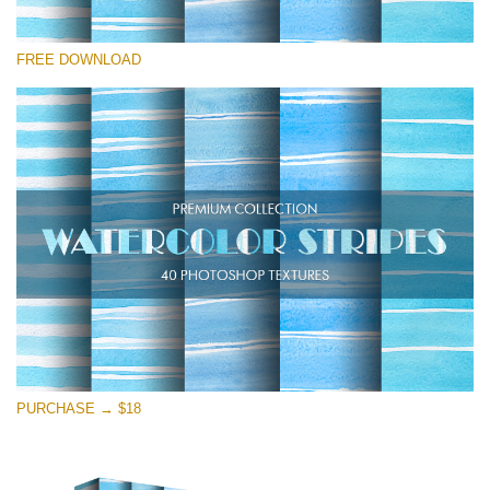
Please select
FREE DOWNLOAD
Free Photoshop Texture #25
Small 800*533px
Stripes Watercolor
(25 Textures)
Large 6000*4000px
Entire Collection
(1783 Overlays)
Large 6000*4000px
Free download
PURCHASE → $18