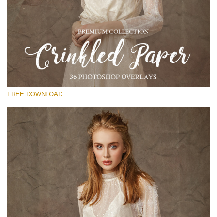
Please select
Free Photoshop Overlay
Small 800*533px
Сrinkled Paper
(36 Overlays)
FREE DOWNLOAD
Large 6000*4000px
Entire Collection
(1783 Overlays)
Large 6000*4000px
Free download