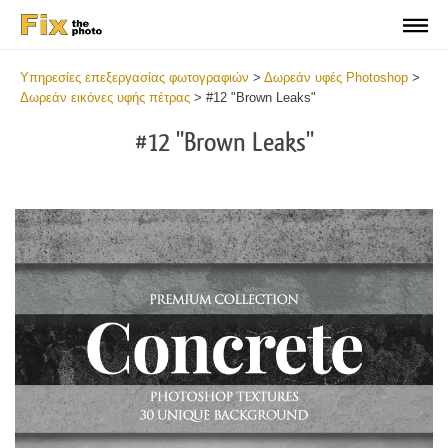
Υπηρεσίες επεξεργασίας φωτογραφιών
>
Δωρεάν υφές Photoshop
>
Δωρεάν εικόνες υφής πέτρας
>
#12 "Brown Leaks"
#12 "Brown Leaks"
Do
Fr
Ov