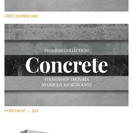
Please select
FREE DOWNLOAD
Free Photoshop Overlay
Small 800*533px
Concrete Textures
(30 Overlays)
Large 6000*4000px
Entire Collection
(1783 Overlays)
Large 6000*4000px
Free download
PURCHASE → $18