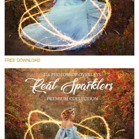
Please select
Free Sparklers Overlay #27
Small 800*533px
Real Sparklers
(216 Overlays)
FREE DOWNLOAD
Large 6000*4000px
Fairy Tale (344 Overlays)
Large 6000*4000px
Entire Collection
(1783 Overlays)
Large 6000*4000px
Free download