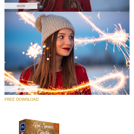
Please select
Free Photoshop Overlay #1
Small 800*533px
Real Sparklers
(216 Overlays)
Large 6000*4000px
FREE DOWNLOAD
Bokeh Complete Collection (650 Overlays)
Large 6000*4000px
Entire Collection