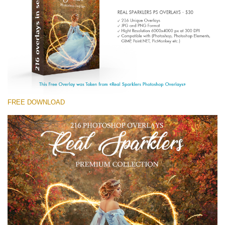
(1783 Overlays)
Large 6000*4000px
Free download
FREE DOWNLOAD