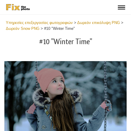
Υπηρεσίες επεξεργασίας φωτογραφιών
>
Δωρεάν επικάλυψη PNG
>
Δωρεάν Snow PNG
>
#10 "Winter Time"
#10 "Winter Time"
Do
Fr
PN