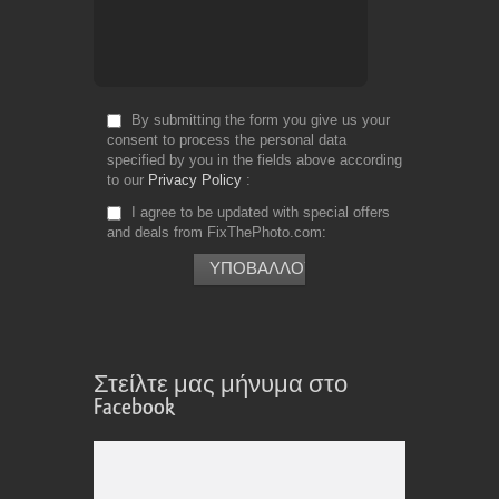
By submitting the form you give us your
consent to process the personal data
specified by you in the fields above according
to our
Privacy Policy
I agree to be updated with special offers
and deals from FixThePhoto.com
Στείλτε μας μήνυμα στο
Facebook