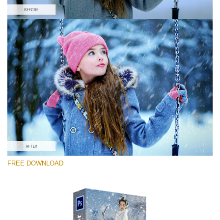
Please select
Free PNG Overlay #10
Small 800*533px
Snowy Day (70 Overlays)
Large 6000*4000px
4 Seasons (411 Overlays)
FREE DOWNLOAD
Large 6000*4000px
Entire Collection
(1783 Overlays)