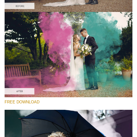
Please select
Free PNG Overlay #2
Small 800*533px
Smoke Bomb
(110 Overlays)
Large 6000*4000px
4 Seasons (411 Overlays)
Large 6000*4000px
Entire Collection
FREE DOWNLOAD
(1783 Overlays)
Large 6000*4000px
Free download