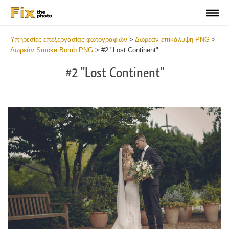
Υπηρεσίες επεξεργασίας φωτογραφιών
>
Δωρεάν επικάλυψη PNG
>
Δωρεάν Smoke Bomb PNG
>
#2 "Lost Continent"
#2 "Lost Continent"
Do
Fr
PN