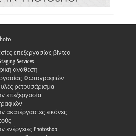
photo
σίες επεξεργασίας βίντεο
Staging Services
ρική ανάθεση
ργασίας Φωτογραφιών
υλές ρετουσάρισμα
ν επεξεργασία
γραφιών
ν ακατέργαστες εικόνες
τούς
 ενέργειες Photoshop