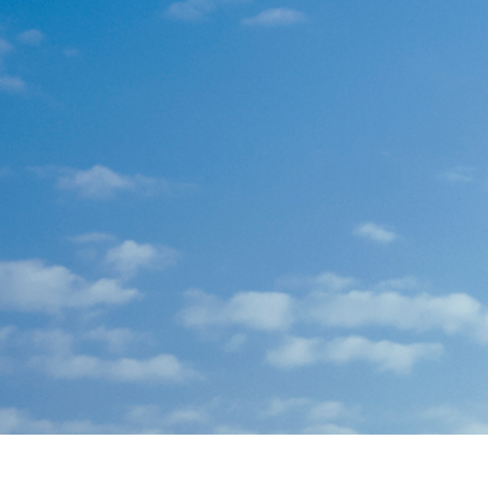
εξεργασία
Επεξεργασία
Δεδομένα Εκπαίδευ
φιών προϊόντος
φωτογραφιών
κοσμημάτων