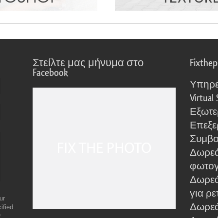
Στείλτε μας μήνυμα στο
Fixthe
Facebook
Υπηρε
Virtual 
Εξωτε
Επεξε
Συμβο
Δωρεά
φωτο
Δωρεά
για ρε
ur
Δωρεάν
ified
r