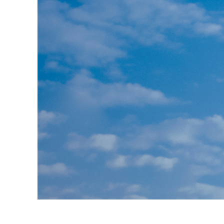
Επ
φωτογρα