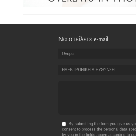
Να στείλετε e-mail
Ονομα
ΗΛΕΚΤΡΟΝΙΚΗ ΔΙΕΥΘΥΝΣΗ
By submitting the form you give us yo
consent to process the personal data spec
by you in the fields above according to ou