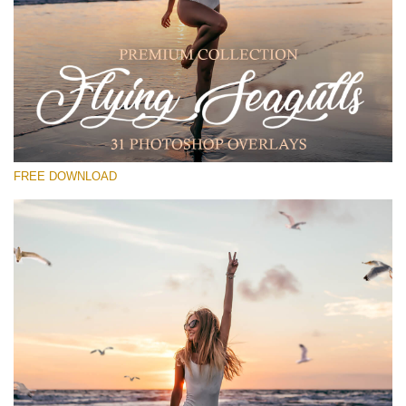
Please select
Free PNG Overlay #29
Small 800*533px
Flying Seagulls
(31 Overlays)
FREE DOWNLOAD
Large 6000*4000px
Sunlight Collection
(290 Overlays)
Large 6000*4000px
Entire Collection
(1783 Overlays)
Large 6000*4000px