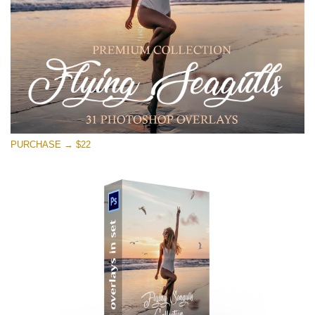
Free download
PURCHASE → $22