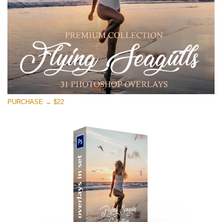
Free download
PURCHASE → $22