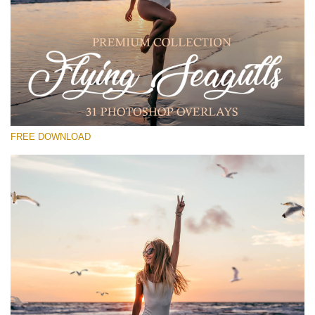
Please select
Free PNG Overlay #18
Small 800*533px
Flying Seagulls
(31 Overlays)
FREE DOWNLOAD
Large 6000*4000px
Sky Boundless
(347 Overlays)
Large 6000*4000px
Entire Collection
(1783 Overlays)
Large 6000*4000px