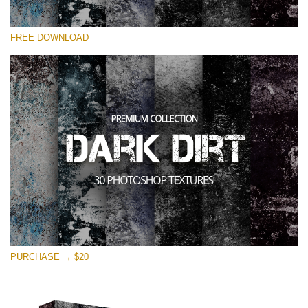
Please select
FREE DOWNLOAD
Free Photoshop Overlay
Small 800*533px
Dark Dirt
(30 Overlays)
Large 6000*4000px
Entire Collection
(1783 Overlays)
Large 6000*4000px
Free download
PURCHASE → $20