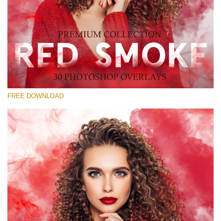
Please select
Free Red Smoke Overlay #14
Small 800*533px
Red Smoke
(30 Overlays)
FREE DOWNLOAD
Large 6000*4000px
Luxury Wedding
(373 Overlays)
Large 6000*4000px
Entire Collection
(1783 Overlays)
Large 6000*4000px