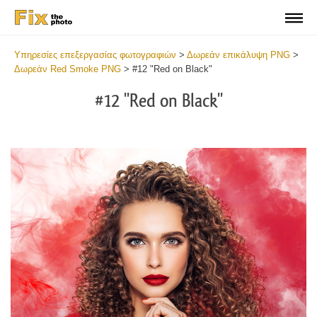
Υπηρεσίες επεξεργασίας φωτογραφιών
>
Δωρεάν επικάλυψη PNG
>
Δωρεάν Red Smoke PNG
>
#12 "Red on Black"
#12 "Red on Black"
Do
Fr