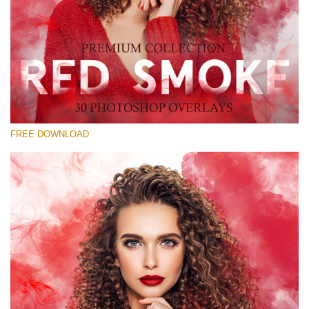
Please select
Free Red Smoke Overlay #12
Small 800*533px
Red Smoke
(30 Overlays)
FREE DOWNLOAD
Large 6000*4000px
Fairy Tale (344 Overlays)
Large 6000*4000px
Entire Collection
(1783 Overlays)
Large 6000*4000px
Free download