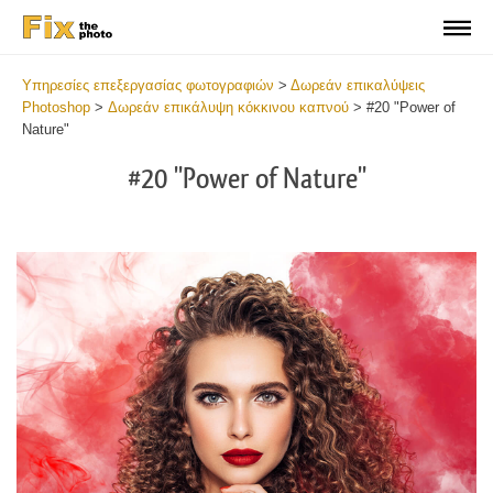
Υπηρεσίες επεξεργασίας φωτογραφιών
>
Δωρεάν επικαλύψεις
Photoshop
>
Δωρεάν επικάλυψη κόκκινου καπνού
>
#20 "Power of
Nature"
#20 "Power of Nature"
Do
Fr