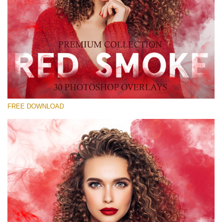
Please select
Free Red Smoke Overlay #20
Small 800*533px
Red Smoke
(30 Overlays)
FREE DOWNLOAD
Large 6000*4000px
Grunge Collection
(347 Overlays)
Large 6000*4000px
Entire Collection
(1783 Overlays)
Large 6000*4000px