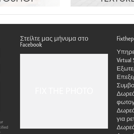
Στείλτε μας μήνυμα στο
Fixthe
Facebook
Υπηρε
Virtual 
Εξωτε
Επεξε
Συμβο
Δωρεά
φωτο
Δωρεά
για ρε
ur
Δωρεάν
ified
r