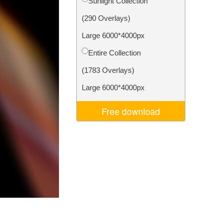
Sunlight Collection
σης AI
Video Editing Services
(290 Overlays)
Large 6000*4000px
Entire Collection
(1783 Overlays)
Large 6000*4000px
Free download