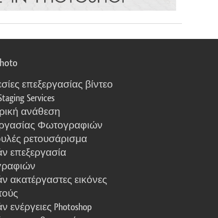
photo
σίες επεξεργασίας βίντεο
Staging Services
ρική ανάθεση
ργασίας Φωτογραφιών
υλές ρετουσάρισμα
ν επεξεργασία
γραφιών
ν ακατέργαστες εικόνες
τούς
 ενέργειες Photoshop