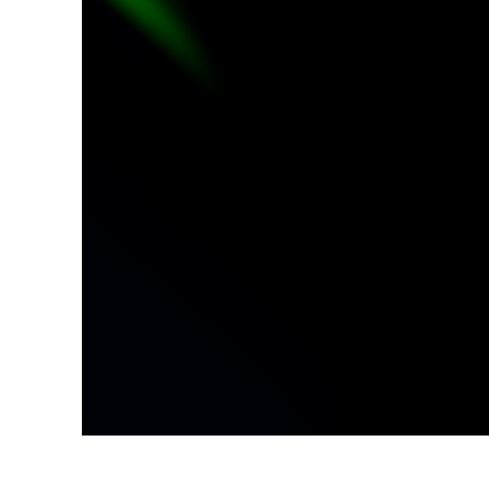
Επ
φωτογρα