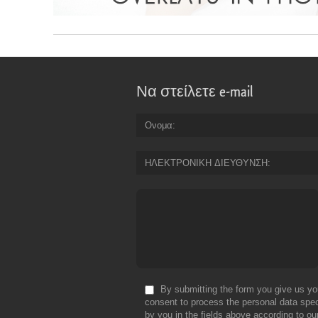
Να στείλετε e-mail
Ονομα
ΗΛΕΚΤΡΟΝΙΚΗ ΔΙΕΥΘΥΝΣΗ
By submitting the form you give us yo
consent to process the personal data spec
by you in the fields above according to ou