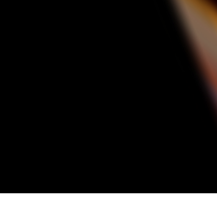
εξεργασία
Επεξεργασία
Δεδομένα Εκπαίδευ
φιών προϊόντος
φωτογραφιών
κοσμημάτων