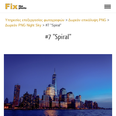
Υπηρεσίες επεξεργασίας φωτογραφιών
>
Δωρεάν επικάλυψη PNG
>
Δωρεάν PNG Night Sky
>
#7 "Spiral"
#7 "Spiral"
Do
Fr
PN