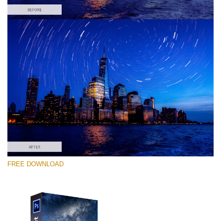
Please select
Free PNG Overlay #7
Small 800*533px
Night Sky
(40 Overlays)
Large 6000*4000px
FREE DOWNLOAD
Sky Boundless
(347 Overlays)
Large 6000*4000px