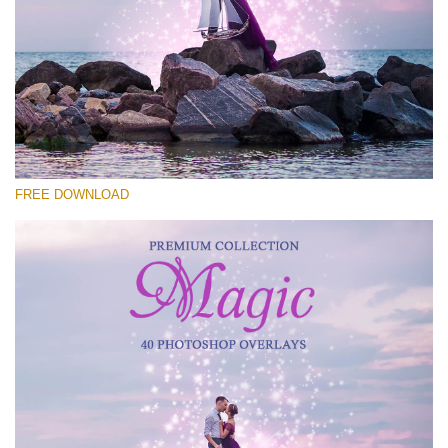
Please select
Free Photoshop Overlay #24
Small 800*533px
Magic Collection
(40 Overlays)
FREE DOWNLOAD
Large 6000*4000px
Luxury Wedding
(373 Overlays)
Large 6000*4000px
Entire Collection
(1783 Overlays)
Large 6000*4000px