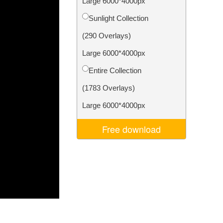
Large 6000*4000px
σης AI
Video Editing Services
Sunlight Collection
(290 Overlays)
Large 6000*4000px
Entire Collection
(1783 Overlays)
Large 6000*4000px
Free download