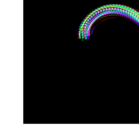
Επ
φωτογρα