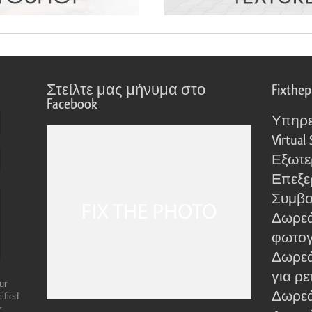
Στείλτε μας μήνυμα στο
Fixthe
Facebook
Υπηρε
Virtual 
Εξωτε
Επεξε
Συμβο
Δωρεά
φωτο
Δωρεά
για ρε
ur
Δωρεάν
ified
r