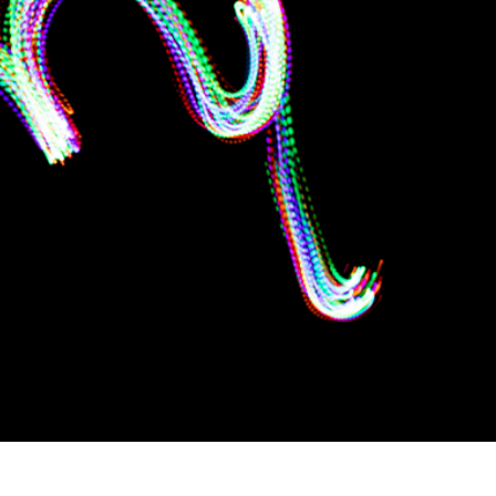
εξεργασία
Επεξεργασία
Δεδομένα Εκπαίδευ
φιών προϊόντος
φωτογραφιών
κοσμημάτων