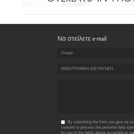
Να στείλετε e-mail
Ονομα
ΗΛΕΚΤΡΟΝΙΚΗ ΔΙΕΥΘΥΝΣΗ
By submitting the form you give us yo
consent to process the personal data spec
by you in the fields above according to ou