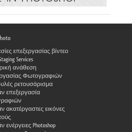
photo
σίες επεξεργασίας βίντεο
Staging Services
ρική ανάθεση
ργασίας Φωτογραφιών
υλές ρετουσάρισμα
ν επεξεργασία
γραφιών
ν ακατέργαστες εικόνες
τούς
 ενέργειες Photoshop