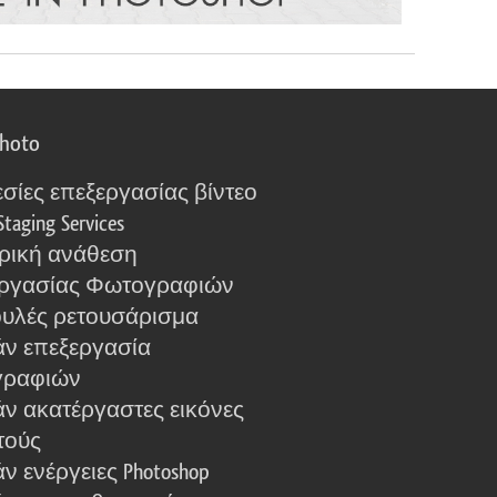
photo
σίες επεξεργασίας βίντεο
Staging Services
ρική ανάθεση
ργασίας Φωτογραφιών
υλές ρετουσάρισμα
ν επεξεργασία
γραφιών
ν ακατέργαστες εικόνες
τούς
 ενέργειες Photoshop