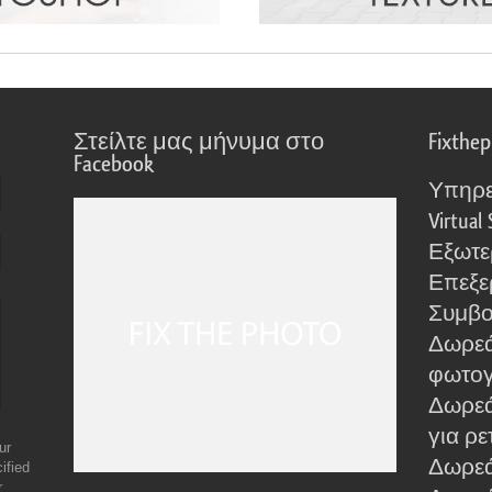
Στείλτε μας μήνυμα στο
Fixthe
Facebook
Υπηρε
Virtual 
Εξωτε
Επεξε
Συμβο
Δωρεά
φωτο
Δωρεά
για ρε
ur
Δωρεάν
ified
r