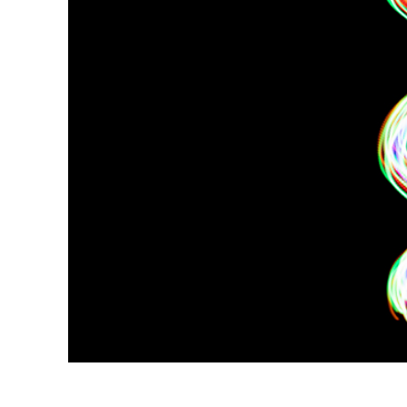
Επ
φωτογρα