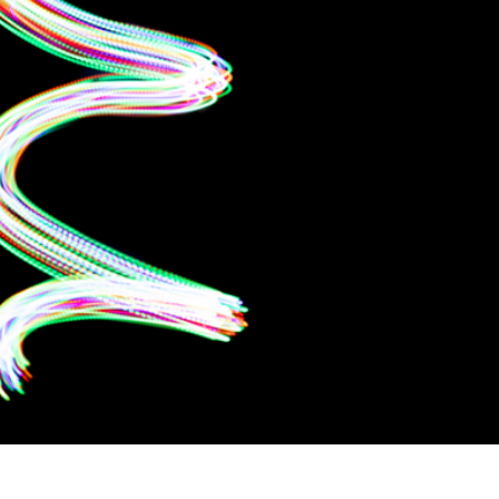
εξεργασία
Επεξεργασία
Δεδομένα Εκπαίδευ
φιών προϊόντος
φωτογραφιών
κοσμημάτων