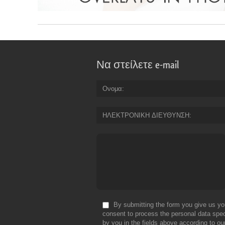
Να στείλετε e-mail
Ονομα
ΗΛΕΚΤΡΟΝΙΚΗ ΔΙΕΥΘΥΝΣΗ
By submitting the form you give us yo
consent to process the personal data spec
by you in the fields above according to ou