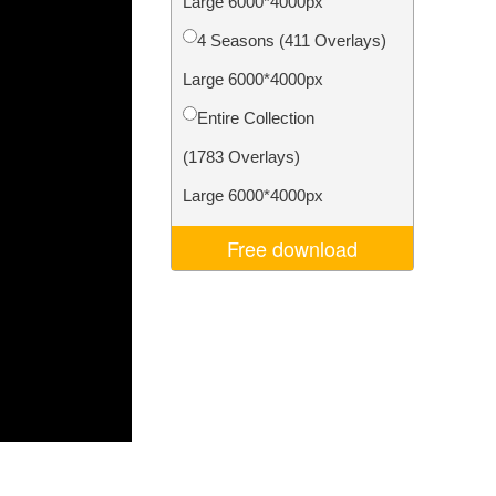
Large 6000*4000px
σης AI
Video Editing Services
4 Seasons (411 Overlays)
Large 6000*4000px
Entire Collection
(1783 Overlays)
Large 6000*4000px
Free download