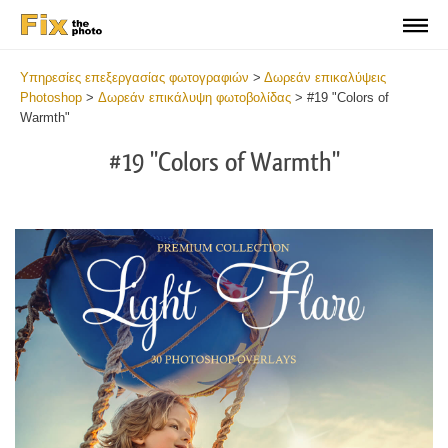
Υπηρεσίες επεξεργασίας φωτογραφιών
>
Δωρεάν επικαλύψεις
Photoshop
>
Δωρεάν επικάλυψη φωτοβολίδας
>
#19 "Colors of
Warmth"
#19 "Colors of Warmth"
Do
Fr