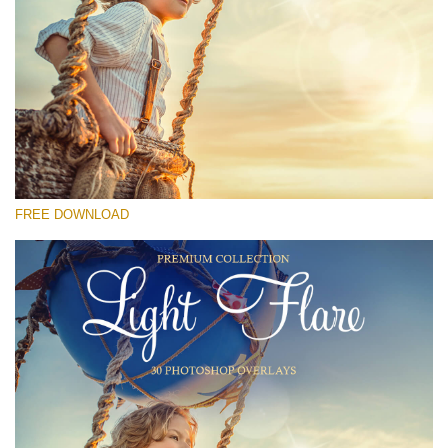
Please select
Free Photoshop Overlay #19
Small 800*533px
Light Flare
(30 Overlays)
FREE DOWNLOAD
Large 6000*4000px
Fairy Tale (344 Overlays)
Large 6000*4000px
Entire Collection
(1783 Overlays)
Large 6000*4000px