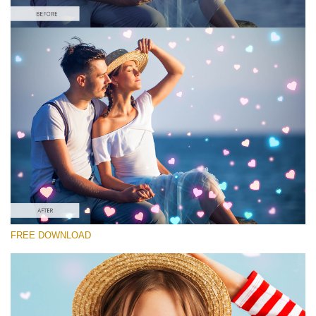
Please select
Free Photoshop Overlay #10 Small 800*533px
Heart Collection
(30 Overlays)
Large 6000*4000px
4 Seasons (411 Overlays)
FREE DOWNLOAD
Large 6000*4000px
Entire Collection
(1783 Overlays)