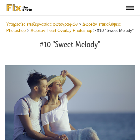
Υπηρεσίες επεξεργασίας φωτογραφιών
>
Δωρεάν επικαλύψεις
Photoshop
>
Δωρεάν Heart Overlay Photoshop
>
#10 "Sweet Melody"
#10 "Sweet Melody"
Do
Fr
Ov