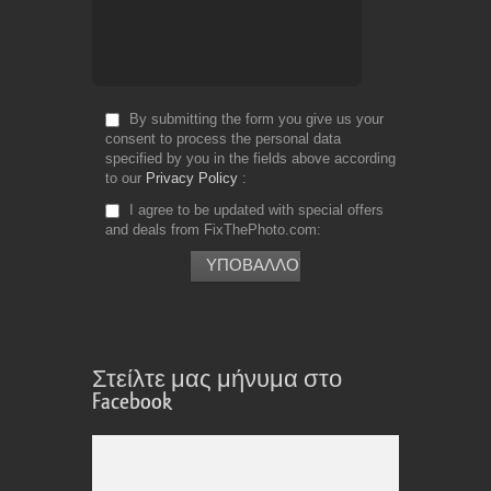
By submitting the form you give us your
consent to process the personal data
specified by you in the fields above according
to our
Privacy Policy
I agree to be updated with special offers
and deals from FixThePhoto.com
Στείλτε μας μήνυμα στο
Facebook