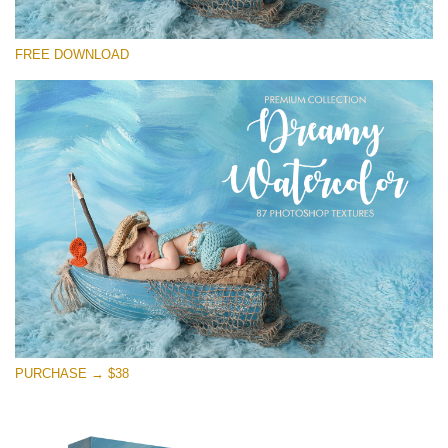
Please select
FREE DOWNLOAD
Free Photoshop Overlay
Small 800*533px
Dreamy Watercolor
(85 Textures)
Large 6000*4000px
Entire Collection
(1783 Overlays)
Large 6000*4000px
Free download
PURCHASE → $38