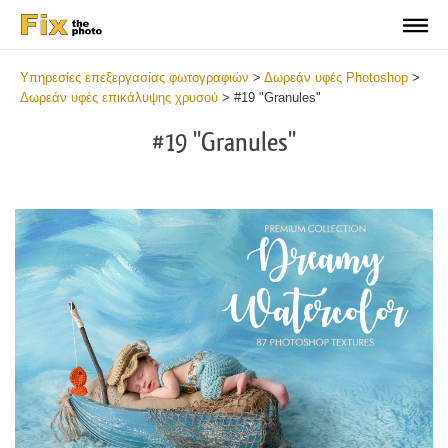
Υπηρεσίες επεξεργασίας φωτογραφιών
>
Δωρεάν υφές Photoshop
>
Δωρεάν υφές επικάλυψης χρυσού
>
#19 "Granules"
#19 "Granules"
Do
Fr
Ov